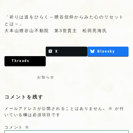
プ
動
「祈りは道をひらく～狸谷信仰からみた心のリセット
とは～」
大本山狸谷山不動院 第3世貫主 松田亮海氏
Facebook
X
Bluesky
Threads
Hatena
LINE
カテゴリー
お知らせ
コメントを残す
メールアドレスが公開されることはありません。
※
が付
いている欄は必須項目です
コメント
※