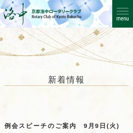
コ
ナ
ン
ビ
新着情報
テ
ゲ
ン
ー
ツ
シ
HOME
新着情報
お知らせ
へ
ョ
例会スピーチのご案内 9月9日(火)
ス
ン
キ
に
例会スピーチのご案内 9月9日(火)
ッ
移