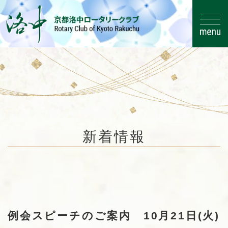
コ
ナ
ン
ビ
新着情報
テ
ゲ
ン
ー
ツ
シ
HOME
新着情報
お知らせ
へ
ョ
例会スピーチのご案内 10月21日(火)
ス
ン
キ
に
例会スピーチのご案内 10月21日(火)
ッ
移