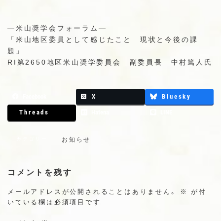
プ
動
—米山奨学会フォーラム—
「米山地区委員として感じたこと 現状と今後の課
題」
RI第2650地区米山奨学委員会 副委員長 中村篤人氏
Facebook
X
Bluesky
Threads
Hatena
LINE
カテゴリー
お知らせ
コメントを残す
メールアドレスが公開されることはありません。
※
が付
いている欄は必須項目です