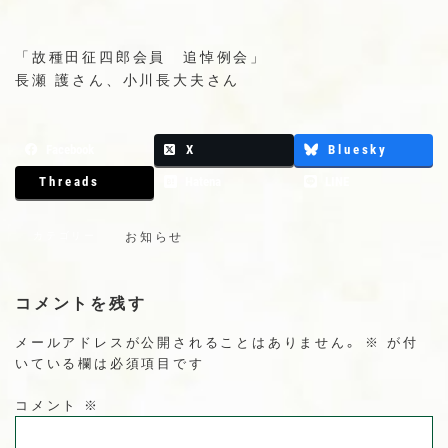
プ
動
「故種田征四郎会員 追悼例会」
長瀬 護さん、小川長大夫さん
Facebook
X
Bluesky
Threads
Hatena
LINE
カテゴリー
お知らせ
コメントを残す
メールアドレスが公開されることはありません。
※
が付
いている欄は必須項目です
コメント
※