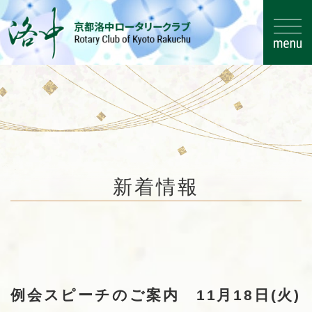
コ
ナ
ン
ビ
新着情報
テ
ゲ
ン
ー
ツ
シ
HOME
新着情報
お知らせ
へ
ョ
例会スピーチのご案内 11月18日(火)
ス
ン
キ
に
例会スピーチのご案内 11月18日(火)
ッ
移