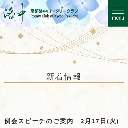
コ
ナ
ン
ビ
新着情報
テ
ゲ
ン
ー
ツ
シ
HOME
新着情報
お知らせ
へ
ョ
例会スピーチのご案内 2月17日(火)
ス
ン
キ
に
例会スピーチのご案内 2月17日(火)
ッ
移